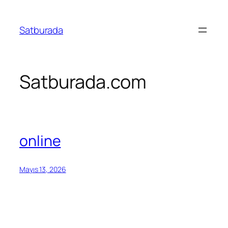
İçeriğe
geç
Satburada
Satburada.com
online
Mayıs 13, 2026