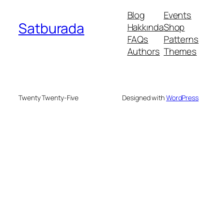
Blog
Events
Satburada
Hakkında
Shop
FAQs
Patterns
Authors
Themes
Twenty Twenty-Five
Designed with
WordPress